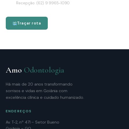
Recepção: (62) 9 9965-1090
Traçar rota
Amo
Odontologia
Há mais de 20 anos transformando
sorrisos e vidas em Goiânia com
excelência clínica e cuidado humanizado.
ENDEREÇOS
Av. T-2, nº 471 – Setor Bueno
Goiânia – GO