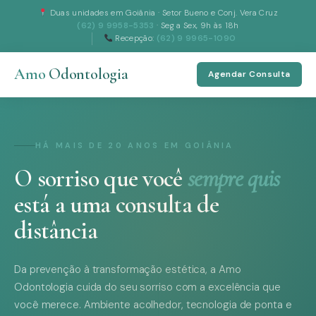
Duas unidades em Goiânia · Setor Bueno e Conj. Vera Cruz
(62) 9 9958-5353
· Seg a Sex, 9h às 18h
Recepção:
(62) 9 9965-1090
Amo
Odontologia
Agendar Consulta
HÁ MAIS DE 20 ANOS EM GOIÂNIA
O sorriso que você
sempre quis
está a uma consulta de
distância
Da prevenção à transformação estética, a Amo
Odontologia cuida do seu sorriso com a excelência que
você merece. Ambiente acolhedor, tecnologia de ponta e