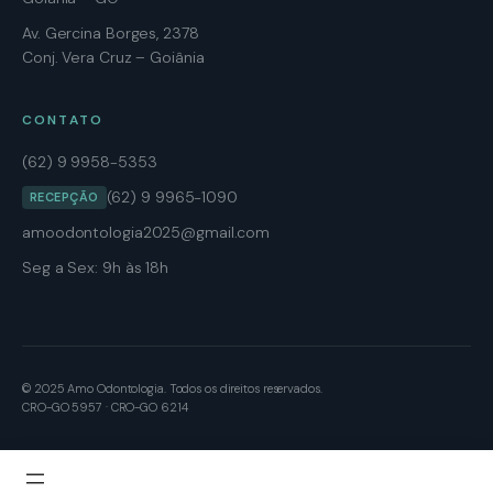
Av. Gercina Borges, 2378
Conj. Vera Cruz – Goiânia
CONTATO
(62) 9 9958-5353
(62) 9 9965-1090
RECEPÇÃO
amoodontologia2025@gmail.com
Seg a Sex: 9h às 18h
© 2025 Amo Odontologia. Todos os direitos reservados.
CRO-GO 5957 · CRO-GO 6214